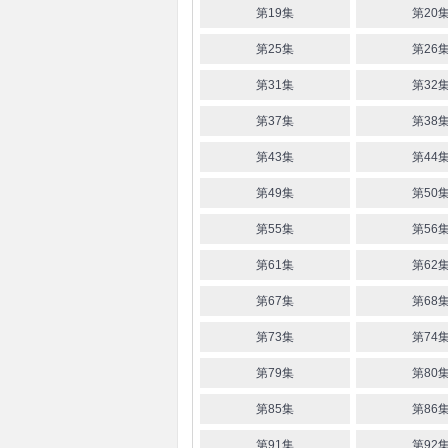
第19集
第20
第25集
第26
第31集
第32
第37集
第38
第43集
第44
第49集
第50
第55集
第56
第61集
第62
第67集
第68
第73集
第74
第79集
第80
第85集
第86
第91集
第92