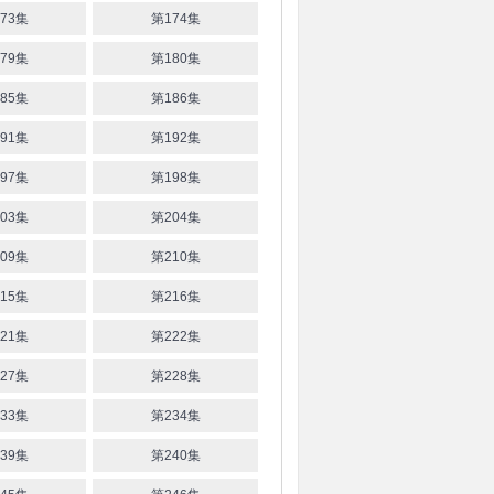
73集
第174集
79集
第180集
85集
第186集
91集
第192集
97集
第198集
03集
第204集
09集
第210集
15集
第216集
21集
第222集
27集
第228集
33集
第234集
39集
第240集