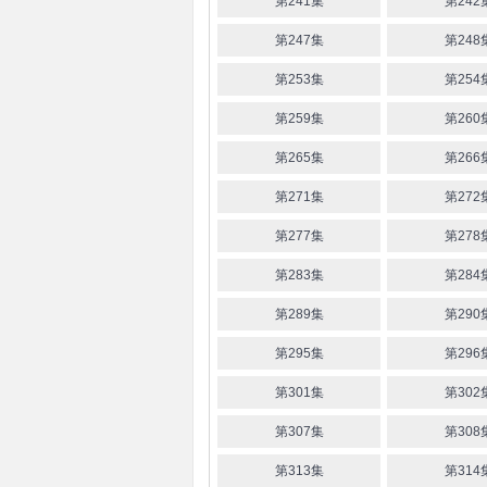
第241集
第242
第247集
第248
第253集
第254
第259集
第260
第265集
第266
第271集
第272
第277集
第278
第283集
第284
第289集
第290
第295集
第296
第301集
第302
第307集
第308
第313集
第314