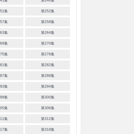
45集
第246集
51集
第252集
57集
第258集
63集
第264集
69集
第270集
75集
第276集
81集
第282集
87集
第288集
93集
第294集
99集
第300集
05集
第306集
11集
第312集
17集
第318集