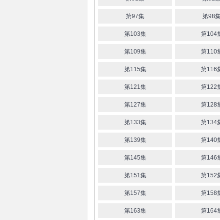
第97集
第98
第103集
第104
第109集
第110
第115集
第116
第121集
第122
第127集
第128
第133集
第134
第139集
第140
第145集
第146
第151集
第152
第157集
第158
第163集
第164