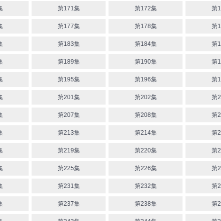
集
第171集
第172集
第1
集
第177集
第178集
第1
集
第183集
第184集
第1
集
第189集
第190集
第1
集
第195集
第196集
第1
集
第201集
第202集
第2
集
第207集
第208集
第2
集
第213集
第214集
第2
集
第219集
第220集
第2
集
第225集
第226集
第2
集
第231集
第232集
第2
集
第237集
第238集
第2