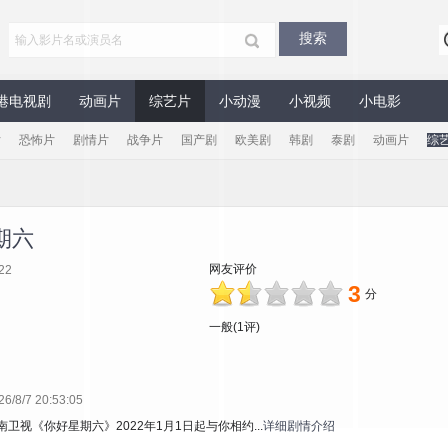
港电视剧
动画片
综艺片
小动漫
小视频
小电影
片
恐怖片
剧情片
战争片
国产剧
欧美剧
韩剧
泰剧
动画片
综
期六
网友评价
22
3
分
一般(1评)
8/7 20:53:05
卫视《你好星期六》2022年1月1日起与你相约...
详细剧情介绍