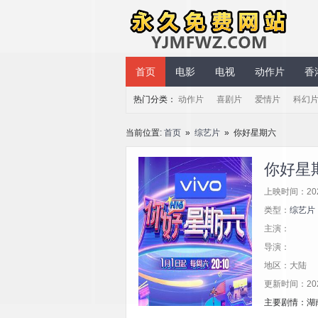
永久免费网站
首页
电影
电视
动作片
香
热门分类：
动作片
喜剧片
爱情片
科幻
当前位置:
首页
»
综艺片
» 你好星期六
你好星
上映时间：20
类型：
综艺片
主演：
导演：
地区：大陆
更新时间：2026/
主要剧情：湖南