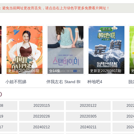
：避免当前网址更改而丢失，请点击右上方绿色字更多免费看片网址！
更新至20260806期
全14集
更新至20260807期
更
小姐不熙娣
伴我左右 Stand BI
种地吧4
脱
Me
们
徐熙娣
08
20220115
20220122
202
19
20220226
20220305
202
17
20240212
20240211
202