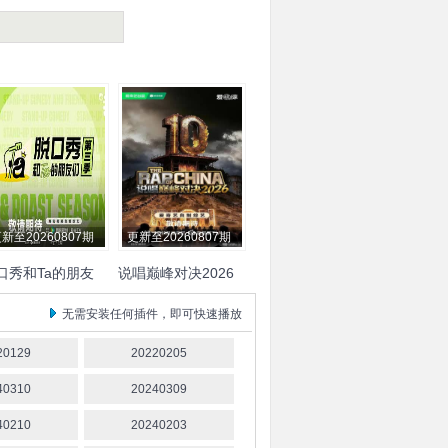
新至20260807期
更新至20260807期
口秀和Ta的朋友
说唱巅峰对决2026
 第三季
严浩翔
谢帝
艾热
派克特
无需安装任何插件，即可快速播放
功夫胖
盛宇
杨长青
刘嘉
裕
米尔艾力
李斯丹妮
布
20129
20220205
瑞吉
翁杰
黄旭
杨博睿
吴
40310
20240309
嘉轩
白景屹
贰万
孙旸
李
大奔
徐赢
郭颖
40210
20240203