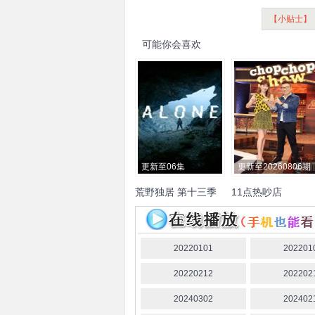
【小贴士】
可能你会喜欢
更新至06集
更新至20260806期
荒野独居 第十三季
11点热吵店
沈玉琳
殷悦
20220101
202201
20220212
202202
20240302
202402