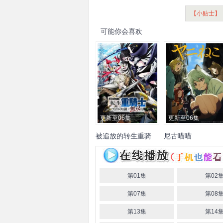
【小贴士】
可能你会喜欢
更新至06集
更新至06集
被追放的转生重骑
尼古喵喵
士用游戏知识开无
大冢刚央
若山诗音
阿部菜
夏吉优子
松冈美里
船
双
摘子
合绘
清水彩香
井泽诗
明智璃子
稻田彻
第01集
第02
第07集
第08
第13集
第14