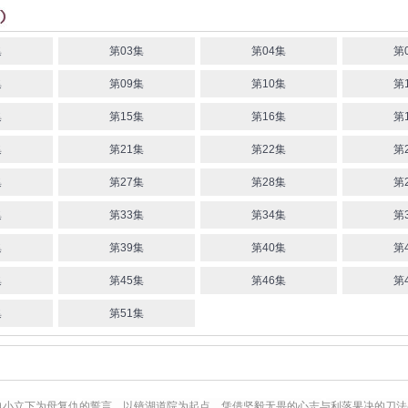
集
第03集
第04集
第
集
第09集
第10集
第
集
第15集
第16集
第
集
第21集
第22集
第
集
第27集
第28集
第
集
第33集
第34集
第
集
第39集
第40集
第
集
第45集
第46集
第
集
第51集
自小立下为母复仇的誓言，以镜湖道院为起点，凭借坚毅无畏的心志与利落果决的刀法