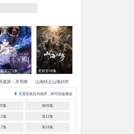
新至271集
更新至08集
民诡异：开局掌
山海经之山海归序
零元购·动态漫画
无需安装任何插件，即可快速播放
05集
第06集
11集
第12集
17集
第18集