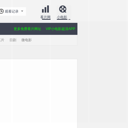
观看记录
看片网
小电影
更多免费看片网址
VIP小电影超清APP
艺片
日剧
微电影