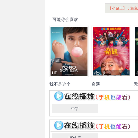
【小贴士】：避免
可能你会喜欢
HD
抢先版
我不是这个
奇遇
无
来
薇洛妮卡·恩切圭
安吉拉·
贾冰
王皓
李梦
郑合惠子
章
莫利纳
丹尼尔·格劳
西尔
杨皓宇
翟子路
于洋
费启
吟
马·洛佩斯
阿尔巴·里博
亚
鸣
李乃文
马旭东
邓帅
李
范
中字
当·杰济尔斯基
Alicia
治良
冯满
郝瀚
李飞
小沈
侠
Reyero
Blanca
Star
阳
徐浩伦
谭湘文
唐香玉
蕾
Olivera
Aina
Roselló
蒙
Sam
Avtaev
Manuel