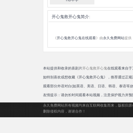
HD中字
Ortega
Romero
开心鬼救开心鬼
简介:
《
开心鬼救开心鬼在线观看
》由
永久免费网站
提供
本站提供和收录的喜剧片
开心鬼救开心鬼
在线观看来自于
如特别喜欢或想收藏《开心鬼救开心鬼》，推荐通过正规
观看部分外语对白(如英语、美语、日语、韩语、泰语等
友情提示：请勿长时间观看本站视频，注意保护视力并预
永久免费网站所有视频均来自互联网收集而来，版权归原
删除侵权内容，谢谢合作！