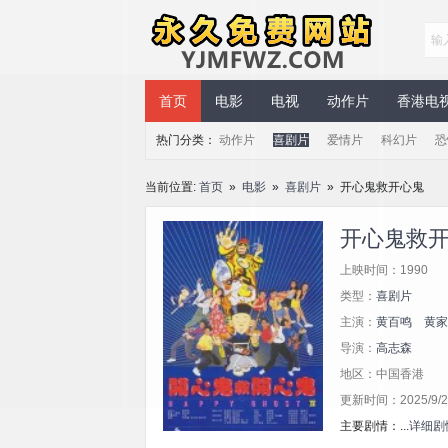
永久免费网站
首页
电影
电视
动作片
香港电
热门分类：
动作片
喜剧片
爱情片
科幻片
恐
当前位置:
首页
»
电影
»
喜剧片
» 开心鬼救开心鬼
开心鬼救
上映时间：1990
类型：
喜剧片
主演：
黄百鸣
黄家
导演：
高志森
地区：中国香港
更新时间：2025/9/2 
主要剧情：...
详细剧