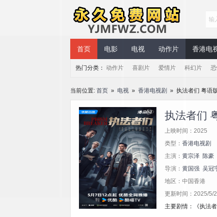
永久免费网站
首页
电影
电视
动作片
香港电
热门分类：
动作片
喜剧片
爱情片
科幻片
恐
当前位置:
首页
»
电视
»
香港电视剧
» 执法者们 粤语
执法者们 
上映时间：2025
类型：
香港电视剧
主演：
黄宗泽
陈豪
导演：
黄国强
吴冠
地区：中国香港
更新时间：2025/5/24
主要剧情：《执法者