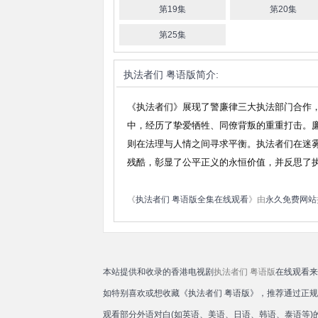
第19集
第20集
瑞
峻
第25集
应
尧
执法者们 粤语版
简介:
《执法者们》展现了警廉律三大执法部门合作
中，经历了挚爱牺牲、同僚背叛的重重打击。
则在法理与人情之间寻求平衡。执法者们在迷
残酷，彰显了公平正义的永恒价值，并反思了
《
执法者们 粤语版全集在线观看
》由
永久免费网站
本站提供和收录的香港电视剧
执法者们 粤语版
在线观看来
如特别喜欢或想收藏《执法者们 粤语版》，推荐通过正
观看部分外语对白(如英语、美语、日语、韩语、泰语等