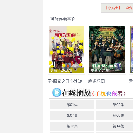
【小贴士】：避免
可能你会喜欢
更新至2610集
更新至04集
爱·回家之开心速递
麻雀乐团
天
刘丹
单立文
汤盈盈
吕慧
谭俊彦
李佳芯
郭柏妍
姜
黄
仪
罗乐林
马贯东
苏韵姿
大卫
韦家雄
黄庭锋
谢东
若
周嘉洛
陈浚霆
吴伟豪
闵
何启南
胡敏芝
梁荺苓
玲
第01集
第02集
郭子健
吴兆麟
冼灏英
潘
招
第07集
第08集
芳芳
嘉骏
廖家爵
庄易羚
莹
张汉斌
马
第13集
第14集
恩