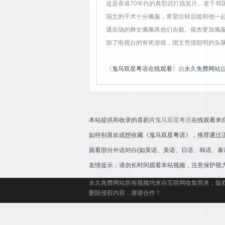
这是香港70年代的典型武打搞笑片。老千邓
国文的千术十分佩服，希望出狱后能和他一
通在场的舞女佩佩将他们击败。俊杰更加佩
加了电视台的有奖游戏，国文凭借聪明的头
《
鬼马双星粤语在线观看
》由
永久免费网站
本站提供和收录的喜剧片
鬼马双星粤语
在线观看来
如特别喜欢或想收藏《鬼马双星粤语》，推荐通过
观看部分外语对白(如英语、美语、日语、韩语、泰
友情提示：请勿长时间观看本站视频，注意保护视
永久免费网站所有视频均来自互联网收集而来，版
删除侵权内容，谢谢合作！