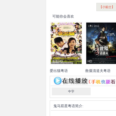
【小贴士】
可能你会喜欢
更新HD
HD
爱出猫粤语
救僵清道夫粤语
陈伟霆
卫诗雅
邓紫棋
钱小豪
蔡瀚亿
林明祯
耀汉
邵音音
袁祥仁
赵
而
黃奕晨
罗莽
曾志伟
中字
瑞文
欧锦棠
赵善恒
谭
蓝
李尚正
章彦琦
甄栢
鬼马双星粤语
简介:
余达志
何永航