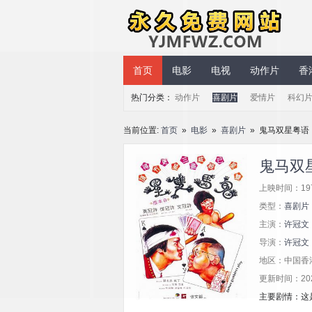
永久免费网站
首页
电影
电视
动作片
香
热门分类：
动作片
喜剧片
爱情片
科幻
当前位置:
首页
»
电影
»
喜剧片
» 鬼马双星粤语
鬼马双
上映时间：19
类型：
喜剧片
主演：
许冠文
导演：
许冠文
地区：中国香
更新时间：2025/
主要剧情：这