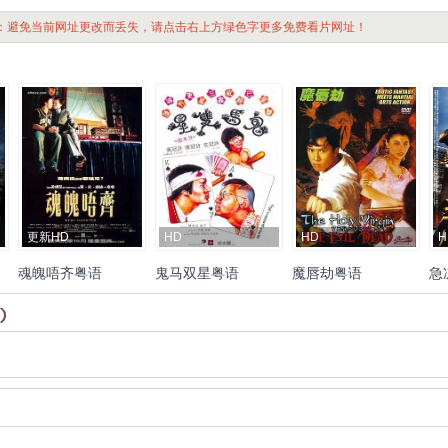
：避免当前网址更改而丢失，请点击右上方绿色字更多免费看片网址！
更新HD
HD
HD
H
魂魄唔齐粤语
鬼马双星粤语
魔唇劫粤语
急
吴
陈奕迅
容祖儿
黄秋生
谢
许冠文
许冠杰
许冠英
吕
甄子丹
周海媚
杨宝玲
卢
元
学
霆锋
郑希怡
有慧
乔宏
罗兰
丁佩
许绍
惠光
林国斌
胡慧中
志
詹
雄
Wo
杏
元
荣