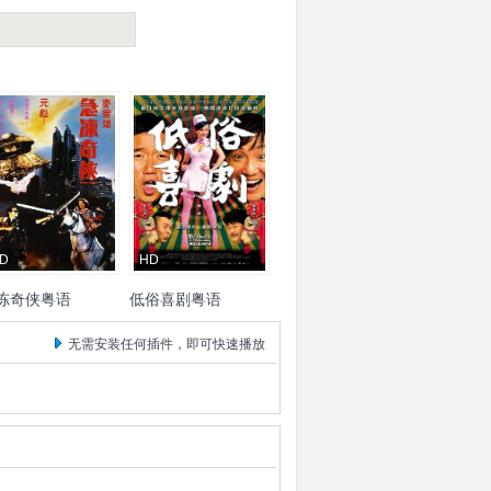
D
HD
冻奇侠粤语
低俗喜剧粤语
彪
元华
张曼玉
林聪
吴
杜汶泽
Chapman
To
邵音
无需安装任何插件，即可快速播放
雄
黄耀明
Anthony
音
詹瑞文
叶山豪
邹凯光
ng
Yiu
黎燕姗
徐锦江
陈静
薛凯琪
郑中基
林雪
奎
王晶
雷宇扬
田蕊妮
杨千嬅
黄
璐