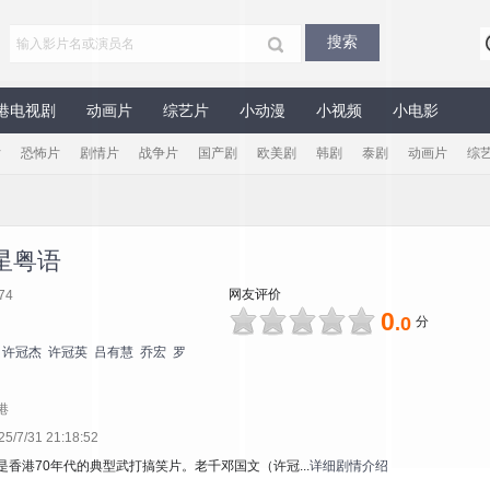
港电视剧
动画片
综艺片
小动漫
小视频
小电影
片
恐怖片
剧情片
战争片
国产剧
欧美剧
韩剧
泰剧
动画片
综
星粤语
网友评价
74
0
.0
分
许冠杰
许冠英
吕有慧
乔宏
罗
港
7/31 21:18:52
是香港70年代的典型武打搞笑片。老千邓国文（许冠...
详细剧情介绍