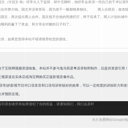
国文（许冠文 饰）经常出入于监狱，狱中无聊时，他经常会表演一些自己的千术以资
起合作挣大钱。国文并没有答应，因为老千一般都独来独往。 两人出狱后，俊杰组
服国文，再次提出两人合作。国文抵不住他的死缠烂打，终于应承了。两人计划向城中
脑顺利的赢下了奖金。和大哥全对赌的日子到了。
提供，如果您觉得本站不错请推荐给您的朋友。
自于互联网视频资源收集。本站并不参与鬼马双星粤语录制和制作，仅提供资源引用
正规渠道在实体店或淘宝网购买正版影视音像作品。
语等)的影视节目对口语发音和口语培训有较好的效果，可以一定程度的训练听力和发
力并预防近视。
权归原创者所有如果侵犯了你的权益，请通知我们，我们会及时
永久免费网站Google