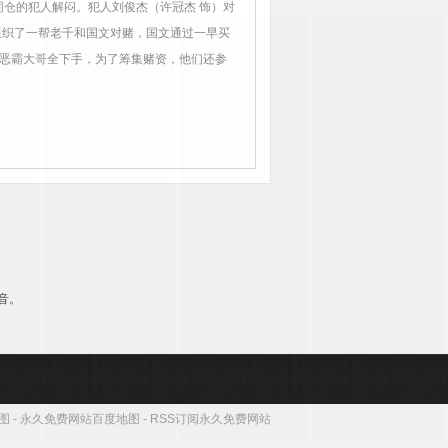
同仓的犯人解闷。犯人刘俊杰（许冠杰 饰）对
织了一帮老千和国文对赌，国文通过一早买
恶霸大哥全下手，为了筹集赌资，他们还参
！
音。
地图
-
永久免费网站百度地图
-
RSS订阅永久免费网站