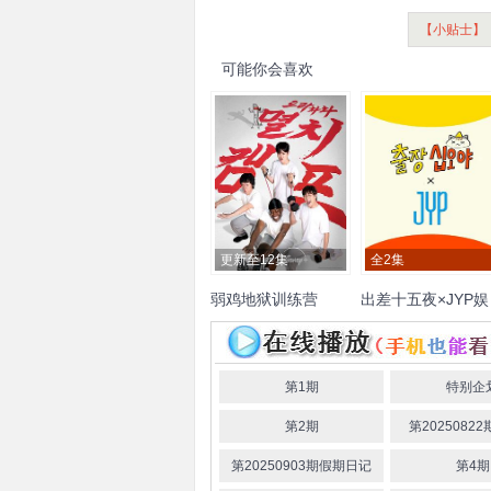
【小贴士】
可能你会喜欢
更新至12集
全2集
弱鸡地狱训练营
出差十五夜×JYP娱
乐
崔丹尼尔
林哲
祖拿芬·汤
罗暎锡
朴轸永
金闵俊
拿
O3ohn
查坤·抔勒威查固
张祐
朴晟镇
姜永晛
金元弼
第1期
特别企
度云
林娜琏
俞定延
朴
第2期
第2025082
效
金多贤
方灿
徐彰彬
铉辰
梁精寅
崔智寿
申
第20250903期假期日记
第4期
真
李彩领
申有娜
具建