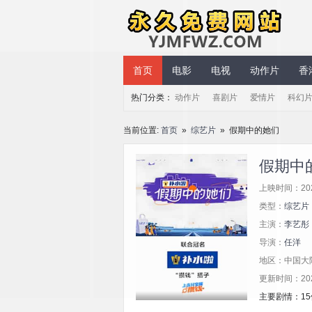
永久免费网站
首页
电影
电视
动作片
香
热门分类：
动作片
喜剧片
爱情片
科幻
当前位置:
首页
»
综艺片
» 假期中的她们
假期中
上映时间：20
类型：
综艺片
主演：
李艺彤
导演：
任洋
地区：中国大
更新时间：2025/
主要剧情：1