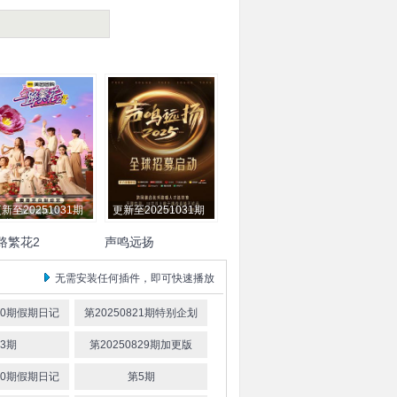
新至20251031期
更新至20251031期
路繁花2
声鸣远扬
赛飞
刘嘉玲
刘晓庆
宁
阿云嘎
蔡国庆
萨顶顶
无需安装任何插件，即可快速播放
张柏芝
邵子恒
柯淳
叶
余宇涵
820期假期日记
第20250821期特别企划
3期
第20250829期加更版
910期假期日记
第5期