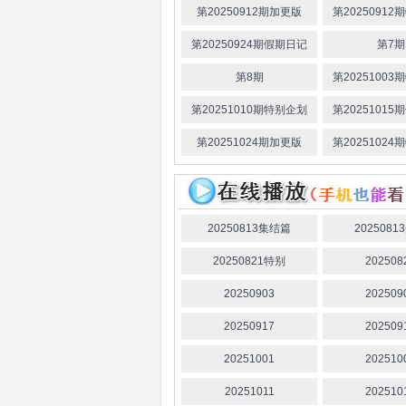
第20250912期加更版
第2025091
吴承珉
韩亨準
李周演
珍
吴海嫄
薛仑娥
金智
第20250924期假期日记
第7期
山口真子
中林里茉
铃
第8期
第2025100
光
牧野仁菜
富
第20251010期特别企划
第2025101
第20251024期加更版
第2025102
20250813集结篇
2025081
20250821特别
202508
20250903
202509
20250917
202509
20251001
202510
20251011
202510