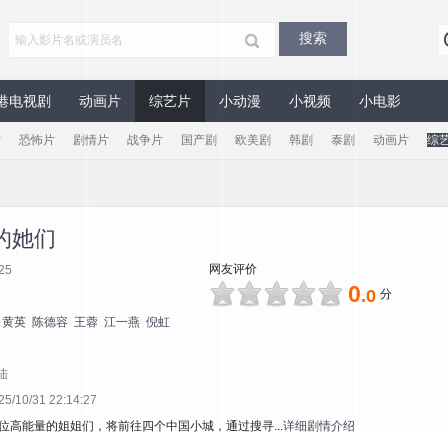
港电视剧
动画片
综艺片
小动漫
小视频
小电影
片
恐怖片
剧情片
战争片
国产剧
欧美剧
韩剧
泰剧
动画片
综
的她们
网友评价
25
0
.0
分
黄英
陈德容
王蓉
江一燕
倪虹
陆
10/31 22:14:27
5位高能量的姐姐们，将前往四个中国小城，通过搜寻...
详细剧情介绍