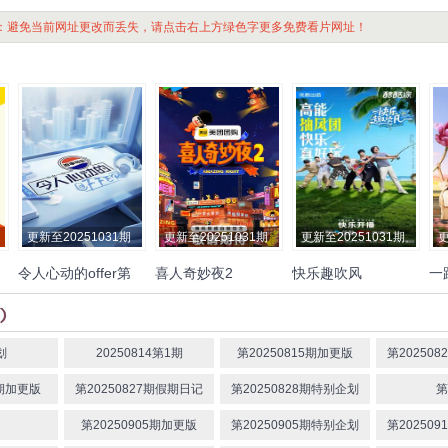
：避免当前网址更改而丢失，请点击右上方绿色字更多免费看片网址！
更新至20251031期
更新至20251031期
更新至20251031期
更
令人心动的offer第
喜人奇妙夜2
快乐趣吹风
一
七季
尼
陈铭
贺峻霖
王子奇
徐志
马东
大张伟
李诞
孟子义
秦昊
大张伟
高瀚宇
颜人
何
荣
胜
张泉灵
胡先煦
张若昀
刘旸
吕严
中
徐志胜
田嘉瑞
静
尹
土豆
王天放
滕哲
蒋龙
张
童
划
20250814第1期
第20250815期加更版
第20250
志
弛
左凌峰
2期加更版
第20250827期假期日记
第20250828期特别企划
第
黄
留
第20250905期加更版
第20250905期特别企划
第20250
逸