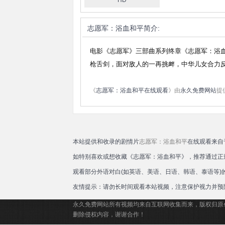
HD
志愿军：浴血和平
简介:
电影《志愿军》三部曲系列终章《志愿军：浴血
枪舌剑，面对敌人的一再挑衅，中华儿女合力反
《
志愿军：浴血和平在线观看
》由
永久免费网站
提
本站提供和收录的剧情片
志愿军：浴血和平
在线观看来自
如特别喜欢或想收藏《志愿军：浴血和平》，推荐通过正
观看部分外语对白(如英语、美语、日语、韩语、泰语等
友情提示：请勿长时间观看本站视频，注意保护视力并预
永久免费网站所有视频均来自互联网收集而来，版权归原
删除侵权内容，谢谢合作！