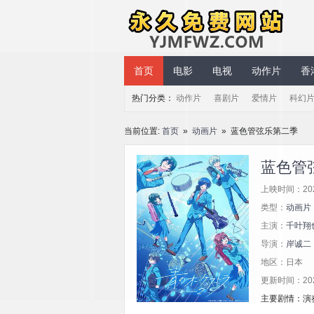
永久免费网站
首页
电影
电视
动作片
香
热门分类：
动作片
喜剧片
爱情片
科幻
当前位置:
首页
»
动画片
» 蓝色管弦乐第二季
蓝色管
上映时间：20
类型：
动画片
主演：
千叶翔
导演：
岸诚二
地区：日本
更新时间：2026/
主要剧情：演