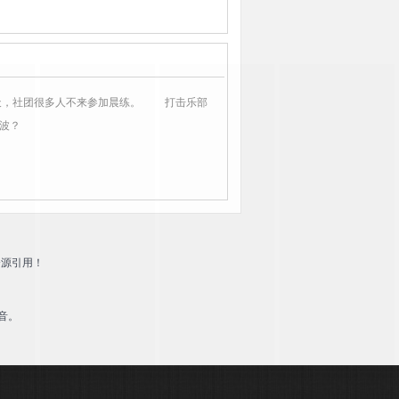
人
小野大辅
天，社团很多人不来参加晨练。 打击乐部
波？
资源引用！
音。