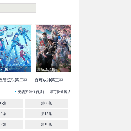
21集
更新至14集
色管弦乐第二季
百炼成神第三季
叶翔也
土屋神叶
加隈亚
张沛
王冰甜
张若瑜
刘雯
无需安装任何插件，即可快速播放
佐藤未奈子
Lynn
古川
栾祥瑾
苗洋
浅沼晋太郎
榎木淳弥
05集
第06集
原好美
前田佳织里
福岛
11集
第12集
安济知佳
青木瑠璃子
元寿子
金泽舞
渊上舞
17集
第18集
鲇龙太郎
斋藤千和
金子