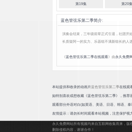
第19集
第20
蓝色管弦乐第二季
简介:
演奏会结束，三年级前辈正式引退，社团开
长质疑阿一的实力、乐器组不满新组长的人
《
蓝色管弦乐第二季在线观看
》由
永久免费
本站提供和收录的动画片
蓝色管弦乐第二季
在线观
如特别喜欢或想收藏《蓝色管弦乐第二季》，推荐
观看部分外语对白(如英语、美语、日语、韩语、泰
友情提示：请勿长时间观看本站视频，注意保护视
永久免费网站所有视频均来自互联网收集而来，版
删除侵权内容，谢谢合作！