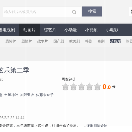
港电视剧
动画片
综艺片
小动漫
小视频
小电影
片
恐怖片
剧情片
战争片
国产剧
欧美剧
韩剧
泰剧
动画片
综
弦乐第二季
网友评价
25
0
.0
分
也
土屋神叶
加隈亚衣
佐藤未奈子
3/2 22:14:44
奏会结束，三年级前辈正式引退，社团开始了换届。 ...
详细剧情介绍