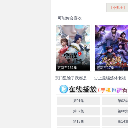
【小贴士】
可能你会喜欢
更新至131集
更新至17集
宗门里除了我都是
史上最强炼体老祖
卧底
杨凯祺
赵爽
聂曦映
李逸
尹博一
张家辉
张雪敏
傅
婷云
幽幽
孔天畅
刘一鸣
第01集
第02
唐明冬
赵熠彤
黄伟忠
第07集
第08
第13集
第14