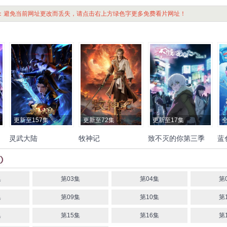
：避免当前网址更改而丢失，请点击右上方绿色字更多免费看片网址！
更新至157集
更新至72集
更新至17集
全
灵武大陆
牧神记
致不灭的你第三季
蓝
张若瑜
李欣
程玉珠
杜晴
川岛零士
楠木灯
花守由美
千
晴
虞晓旭
于凯隆
高嗣航
里
潘惠美
内田彩
落合福
衣
张恒
王宇航
刘宇轩
唐昊
嗣
泽城千春
古贺葵
樫井
慎
集
第03集
第04集
第
笙人
子安武人
引坂理绘
小
集
第09集
第10集
第
八代拓
稻川英里
广桥凉
润
加濑康之
石川界人
宫下荣
金
集
第15集
第16集
第
治
津田健次郎
置