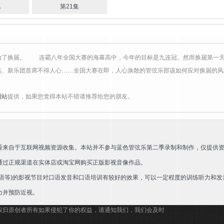
集
第21集
隼
始了换届。 连霸八年全国大赛的海幕高中，今年的目标是九连冠。然而换届第一
选、新乐团首席不得人心……全国大赛在即，人心涣散的管弦乐部该如何应对换届的风
网站
提供，如果您觉得本站不错请推荐给您的朋友。
看来自于互联网视频资源收集。本站并不参与蓝色管弦乐第二季录制和制作，仅提供
通过正规渠道在实体店或淘宝网购买正版影视音像作品。
语等)的影视节目对口语发音和口语培训有较好的效果，可以一定程度的训练听力和发
力并预防近视。
权归原创者所有如果侵犯了你的权益，请通知我们，我们会及时