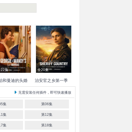
22集
全20集
治和曼迪的头婚
治安官之乡第一季
活第二季
塔纳·乔丹
艾米丽·奥斯
莫蕾娜·巴卡琳
无需安装任何插件，即可快速播放
特
05集
第06集
11集
第12集
17集
第18集