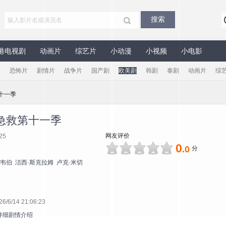
港电视剧
动画片
综艺片
小动漫
小视频
小电影
片
恐怖片
剧情片
战争片
国产剧
欧美剧
韩剧
泰剧
动画片
综
十一季
急救第十一季
网友评价
25
0
.0
分
·韦伯
洁西·斯克拉姆
卢克·米切
6/14 21:06:23
详细剧情介绍