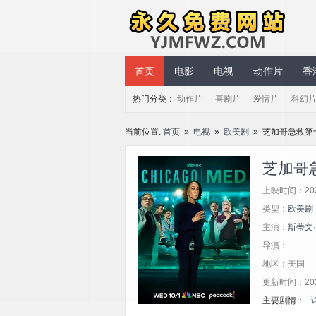
永久免费网站
首页
电影
电视
动作片
香
热门分类：
动作片
喜剧片
爱情片
科幻
当前位置:
首页
»
电视
»
欧美剧
» 芝加哥急救第
芝加哥
上映时间：20
类型：
欧美剧
主演：
斯蒂文
导演：
地区：美国
更新时间：2026/
主要剧情：...