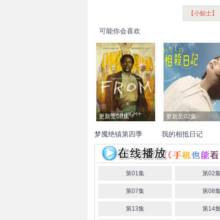
【小贴士】
可能你会喜欢
更新至08集
更新至02集
梦魇绝镇第四季
我的相抵日记
安吉拉·穆尔
哈罗德·佩里
志水彩乃
洼冢爱流
ゆ
诺
瑞奇·何
伊丽莎白·桑德
ち
游井亮子
竹中直人
斯
罗伯特·乔伊
艾恩·贝利
第01集
第02
斯科特·麦克科德
大卫·阿
第07集
第08
尔帕伊
卡塔琳娜·桑地诺·
莫雷诺
萨曼莎·布朗
艾弗
第13集
第14
瑞·康拉德
科顿·摩尔
朱莉