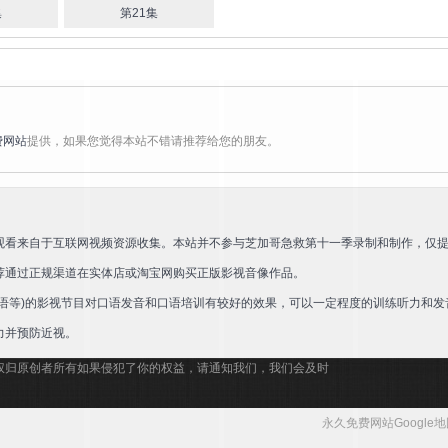
集
第21集
艾米莉·麦迪森
杰森·特朗
布莱
珍娜·希尔斯
玛丽埃
萨·克罗斯
内尔·韦伯
SJ
费网站
提供，如果您觉得本站不错请推荐给您的朋友。
观看来自于互联网视频资源收集。本站并不参与芝加哥急救第十一季录制和制作，仅
荐通过正规渠道在实体店或淘宝网购买正版影视音像作品。
语等)的影视节目对口语发音和口语培训有较好的效果，可以一定程度的训练听力和发
力并预防近视。
权归原创者所有如果侵犯了你的权益，请通知我们，我们会及时
永久免费网站Google