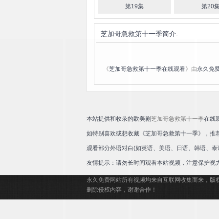
第19集
第20
娅·多伊尔
西蒙·韦伯斯特
汉娜·切尔敏
克洛伊·范·兰
德肖特
佩加·贾法里
芝加哥急救第十一季
简介:
《
芝加哥急救第十一季在线观看
》由
永久免
本站提供和收录的欧美剧
芝加哥急救第十一季
在线
如特别喜欢或想收藏《芝加哥急救第十一季》，推
观看部分外语对白(如英语、美语、日语、韩语、泰
友情提示：请勿长时间观看本站视频，注意保护视
永久免费网站所有视频均来自互联网收集而来，版
删除侵权内容，谢谢合作！