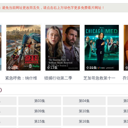
：避免当前网址更改而丢失，请点击右上方绿色字更多免费看片网址！
全18集
全13集
全21集
全
紧急呼救：纳什维
猎捕行动第二季
芝加哥急救第十一
乔
尔
季
生
めっ
克里斯·奥唐纳
杰西卡·卡
梅丽莎·罗斯伯格
尼克·维
斯蒂文·韦伯
洁西·斯克拉
蒙
普肖
金伯莉·威廉斯-佩斯
切斯勒
帕特里克·萨邦圭
姆
卢克·米切尔
莎拉·拉莫
蒙
利
黎安·莱姆丝
乔什·
麦肯锡
萨拉·加西亚
斯
集
第03集
第04集
第
伊丽莎·库伯
扎布丽娜·格
集
第09集
第10集
第
瓦拉
卡瑞·玛切特
马特·弗
里沃
西沃恩·威廉姆斯
丹
集
第15集
第16集
第
尼尔·卡什
戴博斯·霍华德