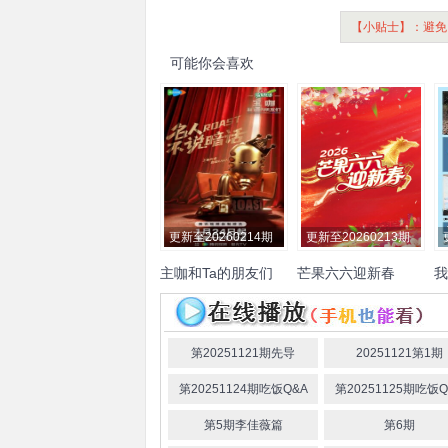
【小贴士】：避免
可能你会喜欢
更新至20260214期
更新至20260213期
主咖和Ta的朋友们
芒果六六迎新春
我
张绍刚
刘晓庆
向佐
张维
卢
伊
范志毅
呼兰
何广智
张
金
纪中
MC热狗
步惊云
管乐
七
第20251121期先导
20251121第1期
谢依霖
武艺
孟川
赵晓卉
永
第20251124期吃饭Q&A
第20251125期吃饭Q
毛衍七
艾福杰尼
米尔艾力
列
小奇
哈哈曹
颜安
耿大勇
第5期李佳薇篇
第6期