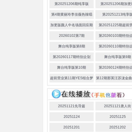
第20251206期纯享版
第20251206期加
第4期黄丽玲李佳薇热辣唱
第20251213纯享
跳
加更版颜人中名场面回应期
第20251225期超前
20260102第7期
第20260103期特别
舞台纯享版第8期
第20260110期特别
第20260117期特别企划
舞台纯享版第9期
舞台纯享版第10期
第20260124期特别
超前营业第11期YES组合梦
第12期那英汪苏泷金
幻联动 庾澄庆称颜人中为恰
唱 三团对决各有各的
恰王
20251121先导篇
20251121唐人街
20251124
20251125
20251201
20251202