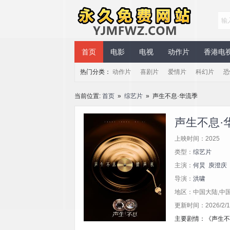
永久免费网站
首页
电影
电视
动作片
香港电
热门分类：
动作片
喜剧片
爱情片
科幻片
恐
当前位置:
首页
»
综艺片
» 声生不息·华流季
声生不息·
上映时间：2025
类型：
综艺片
主演：
何炅
庾澄庆
导演：
洪啸
地区：中国大陆,中
更新时间：2026/2/14
主要剧情：《声生不息