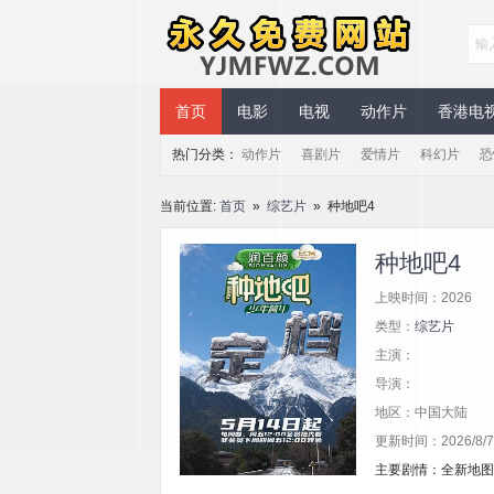
永久免费网站
首页
电影
电视
动作片
香港电
热门分类：
动作片
喜剧片
爱情片
科幻片
恐
当前位置:
首页
»
综艺片
» 种地吧4
种地吧4
上映时间：2026
类型：
综艺片
主演：
导演：
地区：中国大陆
更新时间：2026/8/7 
主要剧情：全新地图