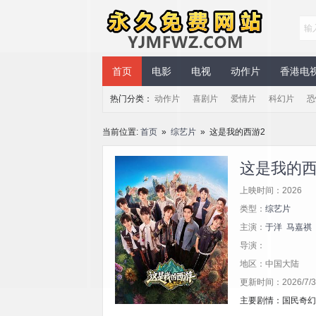
永久免费网站
首页
电影
电视
动作片
香港电
热门分类：
动作片
喜剧片
爱情片
科幻片
恐
当前位置:
首页
»
综艺片
» 这是我的西游2
这是我的西
上映时间：2026
类型：
综艺片
主演：
于洋
马嘉祺
导演：
地区：中国大陆
更新时间：2026/7/31
主要剧情：国民奇幻I