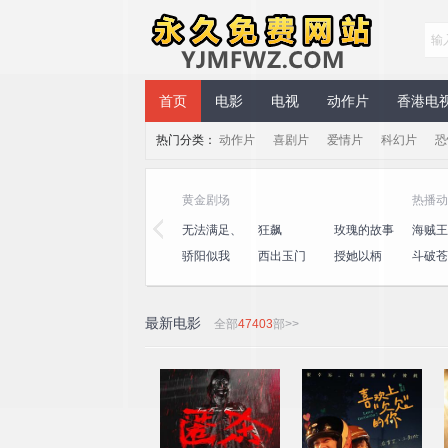
永久免费网站
首页
电影
电视
动作片
香港电
热门分类：
动作片
喜剧片
爱情片
科幻片
恐
黄金剧场
热播动
夜
闪亮的日子
我们的客栈
无法满足、
狂飙
玫瑰的故事
海贼王
第三季
停不下来
王
号
斗笑社第三
演员请就位
骄阳似我
西出玉门
授她以柄
斗破苍
季
第三季
番
最新电影
全部
47403
部>>