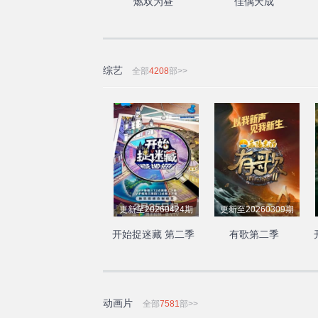
燃双为昼
佳偶天成
综艺
全部
4208
部>>
更新至20260424期
更新至20260309期
开始捉迷藏 第二季
有歌第二季
动画片
全部
7581
部>>