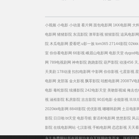
小视频
小电影
小动漫
看片网
面包电影网
1KK电影网
大
电影网
猪猪影院
东流影院
潦草影视
猩猩影院
追风电影网
院
木瓜电影网
爱看吧
u影一族
tom365
27144影院
02kkk
室
你你看电影网
66影视
峨眉山电影网
电影天堂
dygod
网
789电视剧网
神奇影院
跑跑影院
葫芦影院
动漫456
天
天美剧
178动漫
扣扣电影网
中影网
你你影视
七星影视
星
电影网
龙部落
金火影视
飘零影院
哇酷电影网
2008TV
电影
毒蛇影院
续播影院
242电影天堂
美吻影视城
俺去也
视
涵裕影院
私房影院
吉吉影院
90后电影
全能影视
玖玖
2020kk电影网
8848影院
优优影视
嘟嘟韩剧网
土豆电影
影院
日日啪
bt天堂
电影导航
童话村电影网
悠悠影院
风
影院
在线电影网站
七汉影视
手帕电影网
恋恋影视
天天看
永久免费网站所有视频均来自互联网收集而来，版权归原