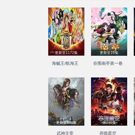
更新至1172集
更新至16集
海贼王/航海王
谷围南亭第一卷
更新至680集
第235集
武神主宰
吞噬星空