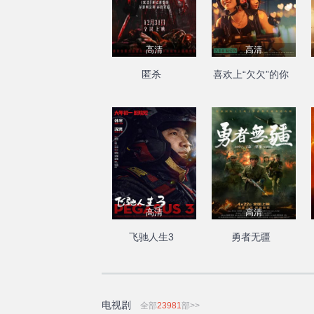
高清
高清
匿杀
喜欢上“欠欠”的你
高清
高清
飞驰人生3
勇者无疆
电视剧
全部
23981
部>>